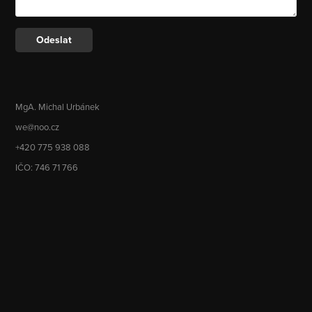
Odeslat
MgA. Michal Urbánek
we@noo.cz
+420 775 938 088
IČO: 746 71 766